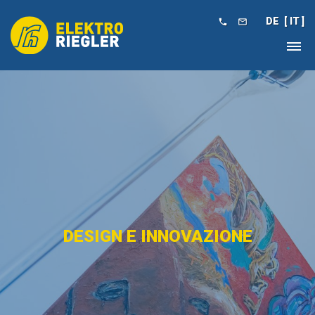
DE
IT


DESIGN E INNOVAZIONE