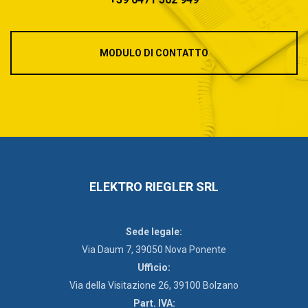
MODULO DI CONTATTO
ELEKTRO RIEGLER SRL
Sede legale:
Via Daum 7, 39050 Nova Ponente
Ufficio:
Via della Visitazione 26, 39100 Bolzano
Part. IVA: